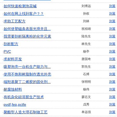
如何快速检测泡花碱
刘博远
刘翼
·
如何在网上找到客户？？
孙权
刘翼
·
求助工艺配方
刘林
刘翼
·
如何使塑磁条表面光滑并且...
祝祯雄
刘翼
·
我需要剖析隔离粉的化学元素
陆先生
刘翼
·
剖析配方
林先生
刘翼
·
PVC
杨亭
刘翼
·
求材料开发
唐国奇
刘翼
·
吸塑泡壳一台机生产能力与...
郭先生
刘翼
·
使用不饱和树脂制作透光外壳
石搏
刘翼
·
端羟基聚丁二烯胶的固化剂...
张明明
刘翼
·
耐腐蚀材料
杨伟
刘翼
·
有机杂化硅溶胶生产技术
廖志文
刘翼
·
pvdf,fep,pctfe
戊秀
刘翼
·
聚酯型人造大理石制做工艺
单远强
刘翼
·