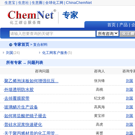
生意宝
|
生意社
|
生意圈
|
全球化工网
|
ChinaChemNet
专家
首页
|
产品
|
专家首页
> 复合材料
刘翼
(24)
化工网客户服务
(5)
所有专家 → 问题列表
咨询问题
咨询人
咨询专
聚乙烯泡沫板如何增强抗压...
张兴锋
刘翼
·
外墙透明防水胶
高桃
刘翼
·
去掉覆膜胶带
纪文师
刘翼
·
玻璃鳞片生产设备
高凤海
刘翼
·
如何将盐酸把镜子褪去
黄宝祥
刘翼
·
普硅水泥浆快速硬化
高虎
刘翼
·
关于聚丙烯材质的化工用管...
蒋赟
刘翼
·