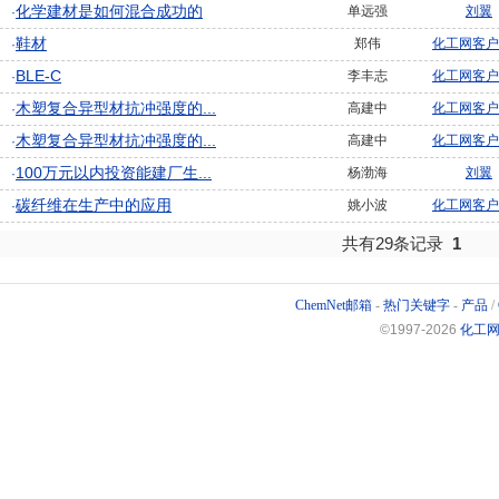
化学建材是如何混合成功的
单远强
刘翼
·
鞋材
郑伟
化工网客户
·
BLE-C
李丰志
化工网客户
·
木塑复合异型材抗冲强度的...
高建中
化工网客户
·
木塑复合异型材抗冲强度的...
高建中
化工网客户
·
100万元以内投资能建厂生...
杨渤海
刘翼
·
碳纤维在生产中的应用
姚小波
化工网客户
·
共有29条记录
1
ChemNet邮箱
-
热门关键字
-
产品
/
©1997-
2026
化工