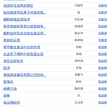
油茶籽含油率的测定
万丽琴
安敬尧
·
如何能使用负离子对鱼肉肌...
蓝
安敬尧
·
糖醇树脂应用技术
刘玉甫
安敬尧
·
香草香精和香草白脱香精有...
程锡荣
陈派桥
·
颜料如何安全添加在食品用...
杨令华
安敬尧
·
香精的运用
林孝铭
安敬尧
·
苯甲酸在食品中起的作用
孙刚
陈派桥
·
从皮革下脚料中提取蛋白质
帅猫
陈派桥
·
变性淀粉技术
谭学洲
陈派桥
·
豉渣
李振
陈派桥
·
康福来保健品有限公司的动...
李鹏飞
陈派桥
·
新项目
陈良
陈派桥
·
純椰子油
颜尚潘
陈派桥
·
请教
武
陈派桥
·
食品增粘剂
王业章
陈派桥
·