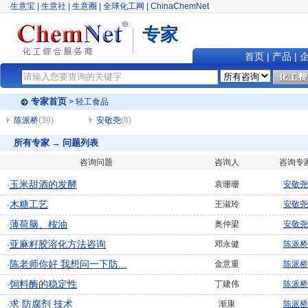
生意宝
|
生意社
|
生意圈
|
全球化工网
|
ChinaChemNet
专家
首页
|
产品
|
专家首页
> 轻工食品
陈派桥
(39)
安敬尧
(8)
所有专家 → 问题列表
咨询问题
咨询人
咨询专
玉米甜酒的发酵
袁珊珊
安敬尧
·
木糖工艺
王淑玲
安敬尧
·
薄荷脑、桉油
奥仲梁
安敬尧
·
亚麻籽胶溶化方法咨询
邓永健
陈派桥
·
陈老师你好 我想问一下防...
金意重
陈派桥
·
饲料酶的稳定性
丁建伟
陈派桥
·
求 防腐剂 技术
渐康
陈派桥
·