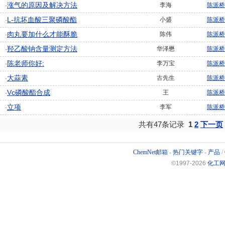
涨气的原因及解决方法
李海
陈派桥
·
L-抗坏血酸三聚磷酸酯
小盛
陈派桥
·
肉丸要加什么才能酥脆
陈伟
陈派桥
·
羟乙酸钠含量测定方法
华泽懋
陈派桥
·
陈老师你好:
李万宝
陈派桥
·
大蒜素
古先生
陈派桥
·
Vc磷酸酯合成
王
陈派桥
·
立项
李军
陈派桥
·
共有47条记录
1
2
下一页
ChemNet邮箱
-
热门关键字
-
产品
/
©1997-
2026
化工