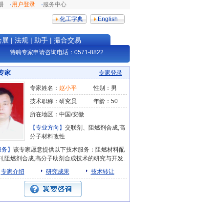
册
·
用户登录
·
服务中心
化工字典
English
会展
|
法规
|
助手
|
撮合交易
特聘专家申请咨询电话：0571-88228404，邮箱：info@netsun.com
专家
专家登录
专家姓名：
赵小平
性别：男
技术职称：研究员
年龄：50
所在地区：中国/安徽
【专业方向】
交联剂、阻燃剂合成,高
分子材料改性
服务】
该专家愿意提供以下技术服务：阻燃材料配
剂,阻燃剂合成,高分子助剂合成技术的研究与开发.
专家介绍
研究成果
技术转让