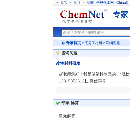
生意宝
|
生意社
|
生意圈
|
全球化工网
|
ChinaC
专家
专家首页
>
高分子材料
> 详细问题
咨询问题
改性材料研发
赵老师您好！我是做塑料制品的，想让您
13815352612杜 微信同号
专家 解答
暂无解答