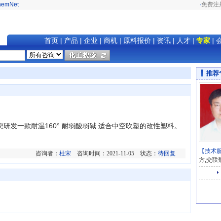
hemNet
·
免费注
首页
|
产品
|
企业
|
商机
|
原料报价
|
资讯
|
人才
|
专家
|
推荐
研发一款耐温160° 耐弱酸弱碱 适合中空吹塑的改性塑料。
【技术
咨询者：
杜宋
咨询时间：2021-11-05 状态：
待回复
方,交联