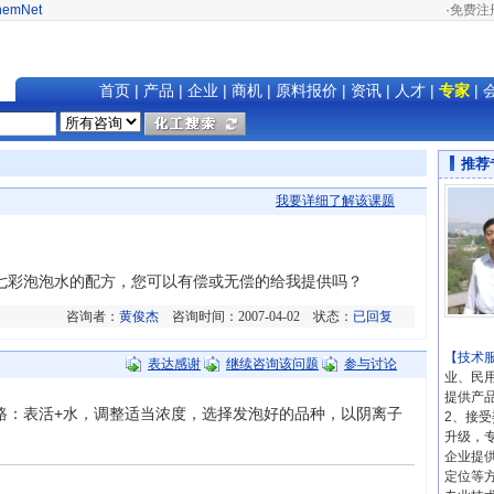
hemNet
·
免费注
首页
|
产品
|
企业
|
商机
|
原料报价
|
资讯
|
人才
|
专家
|
推荐
我要详细了解该课题
彩泡泡水的配方，您可以有偿或无偿的给我提供吗？
咨询者：
黄俊杰
咨询时间：2007-04-02 状态：
已回复
【技术
表达感谢
继续咨询该问题
参与讨论
业、民
提供产
路：表活+水，调整适当浓度，选择发泡好的品种，以阴离子
2、接
升级，
企业提
定位等