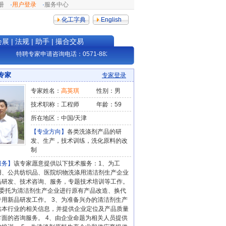
册
·
用户登录
·
服务中心
化工字典
English
会展
|
法规
|
助手
|
撮合交易
特聘专家申请咨询电话：0571-88228404，邮箱：info@netsun.com
专家
专家登录
专家姓名：
高英琪
性别：男
技术职称：工程师
年龄：59
所在地区：中国/天津
【专业方向】
各类洗涤剂产品的研
发、生产，技术训练，洗化原料的改
制
服务】
该专家愿意提供以下技术服务：1、为工
用、公共纺织品、医院织物洗涤用清洁剂生产企业
品研发、技术咨询、服务，专题技术培训等工作。
受委托为清洁剂生产企业进行原有产品改造、换代
专用新品研发工作。 3、为准备兴办的清洁剂生产
供本行业的相关信息，并提供企业定位及产品质量
方面的咨询服务。 4、由企业命题为相关人员提供