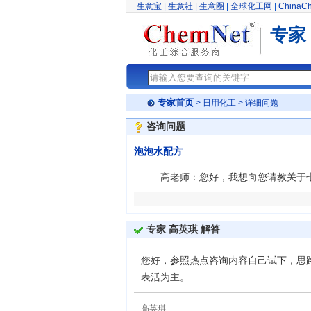
生意宝
|
生意社
|
生意圈
|
全球化工网
|
ChinaC
专家
专家首页
>
日用化工
> 详细问题
咨询问题
泡泡水配方
高老师：您好，我想向您请教关于七
专家 高英琪 解答
您好，参照热点咨询内容自己试下，思
表活为主。
高英琪