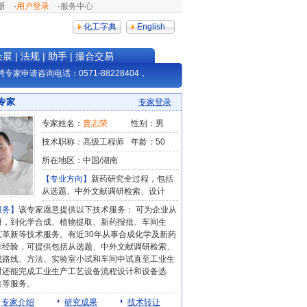
册
·
用户登录
·
服务中心
化工字典
English
会展
|
法规
|
助手
|
撮合交易
专家申请咨询电话：0571-88228404，邮箱：info@netsun.com
专家
专家登录
专家姓名：
曹志荣
性别：男
技术职称：高级工程师
年龄：50
所在地区：中国/湖南
【专业方向】
新药研究全过程，包括
从选题、中外文献调研检索、设计
服务】
该专家愿意提供以下技术服务： 可为企业从
研，到化学合成、植物提取、新药报批、车间生
艺革新等技术服务。有近30年从事合成化学及新药
作经验，可提供包括从选题、中外文献调研检索、
成路线、方法、实验室小试和车间中试直至工业生
时还能完成工业生产工艺设备流程设计和设备选
装等服务。
专家介绍
研究成果
技术转让