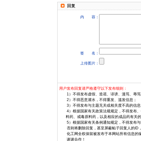
回复
内 容：
签 名：
上传图片：
用户发布回复请严格遵守以下发布细则：
1）不得发布虚假、造谣、诽谤、漫骂、辱骂
2）不得恶意灌水，不得重发、滥发信息；
3）不得发布与主题无关或相关度不高的信息
4）根据国家有关政策法规规定，不得发布、
料药、戒毒原料药，以及相应的成品药有关的
5）根据国家有关条例通知规定，不得发布与
否则将删除回复，甚至屏蔽帖子回复人的ID，
化工网全权保留被发布于本网站所有信息的编
谢谢合作！