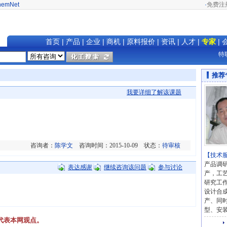
hemNet
·
免费注
首页
|
产品
|
企业
|
商机
|
原料报价
|
资讯
|
人才
|
专家
|
特聘
推荐
我要详细了解该课题
咨询者：
陈学文
咨询时间：2015-10-09 状态：
待审核
【技术
产品调
表达感谢
继续咨询该问题
参与讨论
产，工
研究工
设计合
产、同
型、安
代表本网观点。