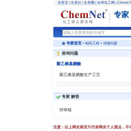
生意宝
|
生意社
|
生意圈
|
全球化工网
|
ChinaC
专家
专家首页
>
制药工程
> 详细问题
咨询问题
聚乙烯基膦酸
聚乙烯基膦酸生产工艺
专家 解答
待审核
注意：以上网友留言只代表网友个人观点，不