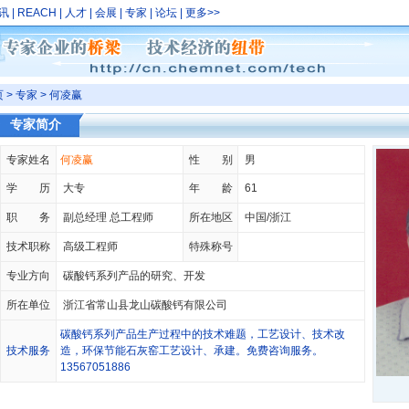
讯
|
REACH
|
人才
|
会展
|
专家
|
论坛
|
更多
>>
页
>
专家
> 何凌赢
专家简介
专家姓名
何凌赢
性 别
男
学 历
大专
年 龄
61
职 务
副总经理 总工程师
所在地区
中国/浙江
技术职称
高级工程师
特殊称号
专业方向
碳酸钙系列产品的研究、开发
所在单位
浙江省常山县龙山碳酸钙有限公司
碳酸钙系列产品生产过程中的技术难题，工艺设计、技术改
技术服务
造，环保节能石灰窑工艺设计、承建。免费咨询服务。
13567051886