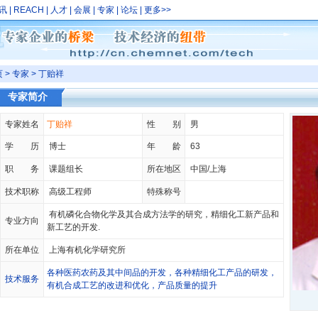
讯
|
REACH
|
人才
|
会展
|
专家
|
论坛
|
更多
>>
页
>
专家
> 丁贻祥
专家简介
专家姓名
丁贻祥
性 别
男
学 历
博士
年 龄
63
职 务
课题组长
所在地区
中国/上海
技术职称
高级工程师
特殊称号
有机磷化合物化学及其合成方法学的研究，精细化工新产品和
专业方向
新工艺的开发.
所在单位
上海有机化学研究所
各种医药农药及其中间品的开发，各种精细化工产品的研发，
技术服务
有机合成工艺的改进和优化，产品质量的提升