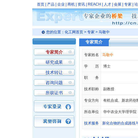
首页
|
产品
|
企业
|
商机
|
资讯
|
REACH
|
人才
|
会展
|
专家
|
论
您的位置：
化工网首页
>
专家
> 马敬中
专家简介
专家简介
专家姓名
马敬中
研究成果
学 历
博士
技术转让
职 务
咨询问题
技术职称
副教授
所获证书
专业方向
有机合成、新农药创
所在单位
华中农业大学理学院
技术服务
新化合物的合成路线