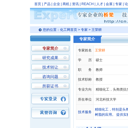
首页
|
产品
|
企业
|
商机
|
资讯
|
REACH
|
人才
|
会展
|
专家
|
论
您的位置：
化工网首页
>
专家
> 王荣耕
专家简介
专家简介
专家姓名
王荣耕
研究成果
学 历
硕士
技术转让
职 务
教师
咨询问题
技术职称
教授
所获证书
专业方向
精细化工，头孢类抗
所在单位
河北科技大学
精细化工，特别是头
技术服务
树脂的应用。 提供