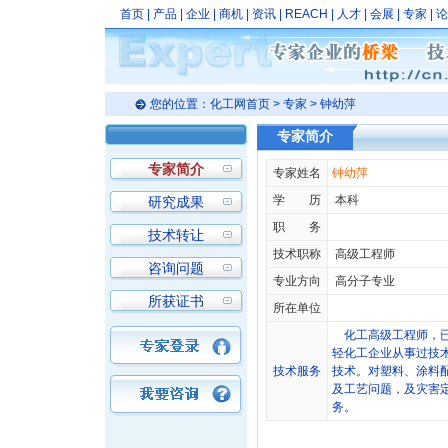
首页
|
产品
|
企业
|
商机
|
资讯
|
REACH
|
人才
|
会展
|
专家
|
论
您的位置：
化工网首页
>
专家
> 钟幼萍
专家简介
专家简介
专家姓名
钟幼萍
学 历
本科
研究成果
职 务
技术转让
技术职称
高级工程师
咨询问题
专业方向
高分子专业
所获证书
所在单位
化工高级工程师，已
轻化工企业从事过技
技术服务
技术。对塑料、涂料
及工艺问题，及灾害
务。