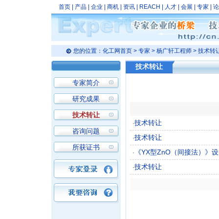
首页
|
产品
|
企业
|
商机
|
资讯
|
REACH
|
人才
|
会展
|
专家
|
论
您的位置：
化工网首页
>
专家
> 杨广轩工程师 > 技术转
技术转让
专家简介
研究成果
技术转让
技术转让
·
咨询问题
技术转让
·
所获证书
《YX型ZnO（间接法）》
·
技术转让
·