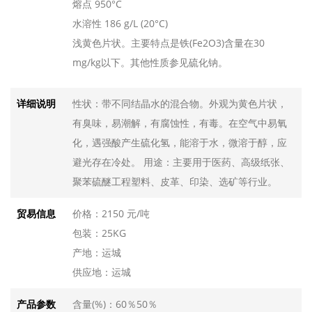
熔点 950°C
水溶性 186 g/L (20°C)
浅黄色片状。主要特点是铁(Fe2O3)含量在30
mg/kg以下。其他性质参见硫化钠。
性状：带不同结晶水的混合物。外观为黄色片状，
详细说明
有臭味，易潮解，有腐蚀性，有毒。在空气中易氧
化，遇强酸产生硫化氢，能溶于水，微溶于醇，应
避光存在冷处。 用途：主要用于医药、高级纸张、
聚苯硫醚工程塑料、皮革、印染、选矿等行业。
价格：2150 元/吨
贸易信息
包装：25KG
产地：运城
供应地：运城
含量(%)：60％50％
产品参数