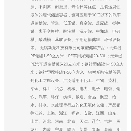
漏、不剥离、耐磨损、寿命长等优点，是装运腐蚀
液体的理想储运容器，也可应用于90℃以下的汽车
运输槽罐、管道、低压罐、真空罐、反应罐、搅拌
罐、离子交换柱、酸洗槽、沉淀罐、中和罐、电镀
槽、酸洗槽、萃取设备、船用运输储罐、环保设备
等。 无锡新龙科技有限公司滚塑储罐产品：无焊缝
PE储罐1-50立方米；PE车用尿素罐20-50L；无焊缝
PE汽车运输槽罐5-20立方米；钢衬塑储罐1-150立方
米；钢衬塑搅拌罐1-50立方米；钢衬塑酸洗槽等系
列化工防腐设备。广泛适用于化工、生物、染料、
冶金、稀土、冶炼、机械、电力、电子、电镀、钢
铁、汽车、环保、纺织、酿造、食品、航空、给
水、排水、水处理等行业的化工液体仓储，产品销
往江苏、上海、浙江、福建、安徽、江西、山东、
山西、河北、河南、北京、天津、辽宁、吉林、黑
龙江、内蒙、宁夏、陕西、新疆、青海、湖南、湖