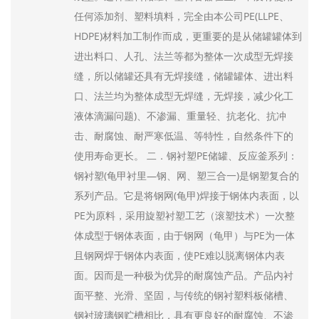
储罐25年生产化工储罐设备无锡...
储罐25年生产化工储罐设备无锡...
任何添加剂、塑料填料，完全由本公司PE(LLPE、
发布日期：2026-08-05
发布日期：2026-08-05
HDPE)材料加工制作而成，更重要的是从储罐罐体到
储罐钢衬塑储罐生产厂家无锡新龙
储罐钢衬塑储罐生产厂家无锡新龙
进出料口、人孔、法兰等都为整体一次成型无焊接
发布日期：2026-08-05
发布日期：2026-08-05
缝，所以储罐还具有无焊接缝，储罐罐体、进出料
口、法兰均为整体成型无焊缝，无焊接，减少化工
厂家直供化工防腐设备化工企业...
厂家直供化工防腐设备化工企业...
发布日期：2026-08-05
发布日期：2026-08-05
液体滴漏问题)、不渗漏、重量轻、抗老化、抗冲
击、耐腐蚀、耐严寒低温、等特性，自然条件下的
无锡新龙厂家直供化工防腐设备...
无锡新龙厂家直供化工防腐设备...
使用寿命更长。 二．钢衬塑PE储罐、反应釜系列：
发布日期：2026-08-05
发布日期：2026-08-05
钢衬塑(龟甲衬里—钢、网、塑三合一)是钢塑复合的
系列产品。它是将钢网(龟甲)焊接于钢体内表面，以
PE为原料，采用旋塑衬塑工艺（滚塑技术）一次整
体成型于钢体表面，由于钢网（龟甲）与PE为一体
且钢网焊于钢体内表面，使PE难以脱离钢体内表
面。因而是一种极为优异的耐腐蚀产品。产品内衬
面平整、光滑、坚固，与传统的钢衬塑料板储槽、
钢衬玻璃钢贮槽相比，具有更良好的耐腐蚀、不渗