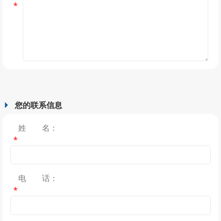
*
您的联系信息
姓 名：
*
电 话：
*