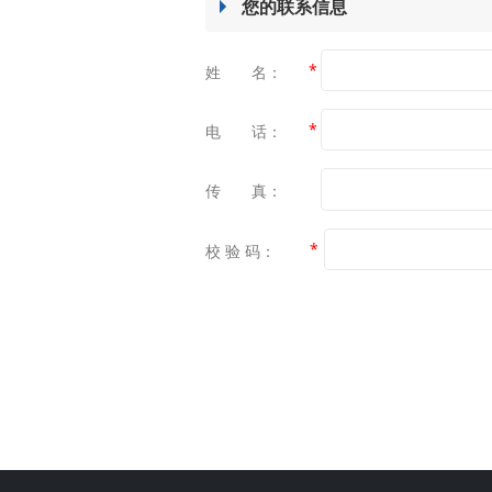
您的联系信息
*
姓 名：
*
电 话：
传 真：
*
校 验 码：