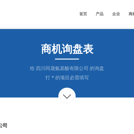
首页
产品
企业
商
商机询盘表
给
四川同晟氨基酸有限公司
的询盘
打 * 的项目必需填写
公司