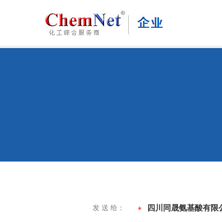
四川同晟氨基酸有限
发 送 给：
*