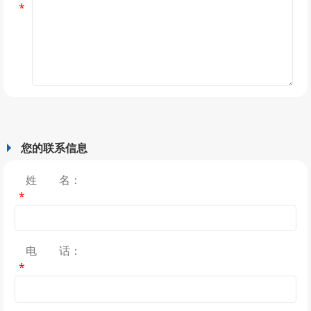
*
您的联系信息
姓 名：
*
电 话：
*