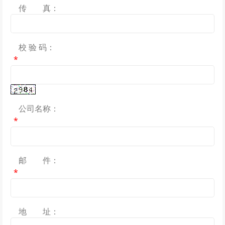
传 真：
校 验 码：
*
公司名称：
*
邮 件：
*
地 址：