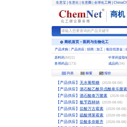
生意宝
|
生意社
|
生意圈
|
全球化工网
|
ChinaC
商机
商机首页
医药与生物化工
>
产品求购
|
产品供应
|
招商
|
加工
|
项目找资金
|
原料药
(6822)
中草药提取
兽用药品
(173)
成品药
(34)
列表
橱窗
报价
【产品供应】
无水葡萄糖
(2026-08-08)
【产品供应】
酒石酸乙酰异戊酰泰乐菌
【产品供应】
酒石酸泰万菌素
(2026-08-0
【产品供应】
氨苄西林钠
(2026-08-08)
【产品供应】
盐酸万古霉素
(2026-08-08)
【产品供应】
硫酸博莱霉素
(2026-08-08)
【产品供应】
盐酸多奈哌齐
(2026-08-08)