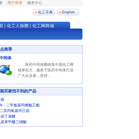
册
·
用户登录
·
服务中心
化工字典
English
易
|
化工人脉圈
|
化工网商城
点推荐
中间体
医药中间体圈倚靠中国化工网
雄厚实力，服务于医药中间体行业
广大从业者，坚持...
期买家找不到的产品
乙胺
，N－二甲氨基丙烯酸乙酯
1-二异丙氧基环己烷
基叔丁基醚
氨基苯甲醚三磺酸