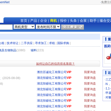
hemNet
·
免费注
首页
|
产品
|
企业
|
商机
|
报价
|
头条
|
会展
|
助手
|
撮合交
重
出租
|
技术转让
|
二手供应
|
寻求加工
|
求租
|
国际求购
|
医药
物及生物制品
(1080)
辅料
(223)
如何让自己的信息排名靠前？
潍坊百诚化工有限公司
VIP
我要询盘
近
素
湖北恒硕化工有限公司
VIP
我要询盘
(2026-08-08)
·
三
湖北恒硕化工有限公司
VIP
我要询盘
8)
·
N
·
1,
湖北恒硕化工有限公司
VIP
我要询盘
·
甲
湖北恒硕化工有限公司
VIP
我要询盘
·
对
湖北恒硕化工有限公司
VIP
我要询盘
湖北恒硕化工有限公司
VIP
我要询盘